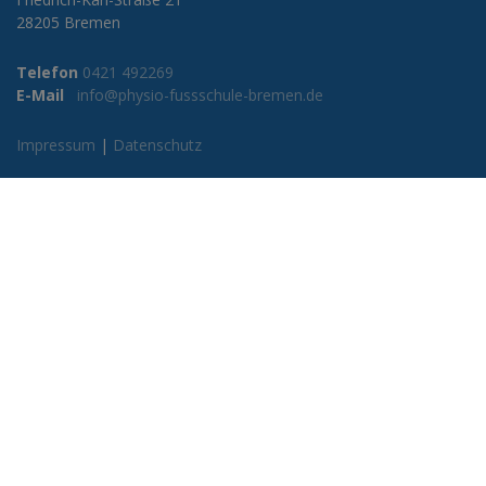
28205 Bremen
Telefon
0421 492269
E-Mail
info@physio-fussschule-bremen.de
Impressum
|
Datenschutz