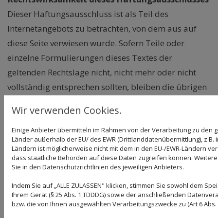
Dieser Haftungsausschluss ist als Teil des
Internetangebots zu betrachten, von dem aus auf
diese Seite verwiesen wurde. Sofern Teile oder
einzelne Formulierungen dieses Textes der
geltenden Rechtslage nicht, nicht mehr oder nicht
vollständig entsprechen sollten, bleiben die übrigen
Teile des Dokumentes in ihrem Inhalt und ihrer
Wir verwenden Cookies.
Gültigkeit davon unberührt.
Einige Anbieter übermitteln im Rahmen von der Verarbeitung zu de
Hinweis zur Barrierefreiheit
Länder außerhalb der EU/ des EWR (Drittlanddatenübermittlung), z.B. 
Ländern ist möglicherweise nicht mit dem in den EU-/EWR-Ländern verg
dass staatliche Behörden auf diese Daten zugreifen können. Weitere
Wir bemühen uns, unsere digitalen Inhalte
Sie in den Datenschutzrichtlinien des jeweiligen Anbieters.
barrierefrei im Sinne des BFSG sowie der
Indem Sie auf „ALLE ZULASSEN" klicken, stimmen Sie sowohl dem Spe
Barrierefreie-Informationstechnik-Verordnung
Ihrem Gerät (§ 25 Abs. 1 TDDDG) sowie der anschließenden Datenvera
(BITV) anzubieten. Sollten Sie dennoch auf Barrieren
bzw. die von Ihnen ausgewählten Verarbeitungszwecke zu (Art 6 Abs. 1 