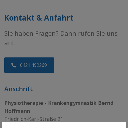
Kontakt & Anfahrt
Sie haben Fragen? Dann rufen Sie uns
an!
0421 492269
Anschrift
Physiotherapie - Krankengymnastik Bernd
Hoffmann
Friedrich-Karl-Straße 21
28205 Bremen