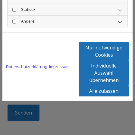
Statistik
Andere
Nur notwendige
Cookies
Ich habe die Datenschutzerklärung zur Kenntnis
Individuelle
genommen und stimme der Verarbeitung meiner
Datenschutzerklärung
|
Impressum
Auswahl
Daten zu. *
übernehmen
Alle zulassen
* Pflichtfeld